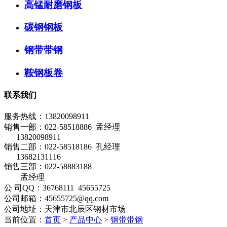
高锰耐磨钢板
碳钢钢板
钢带带钢
鞍钢板卷
联系我们
服务热线：
13820098911
销售一部：022-58518886 孟经理
13820098911
销售二部：022-58518186 孔经理
13682131116
销售三部：022-58883188
孟经理
公 司QQ：36768111 45655725
公司邮箱：45655725@qq.com
公司地址：天津市北辰区钢材市场
当前位置：
首页
>
产品中心
>
钢带带钢