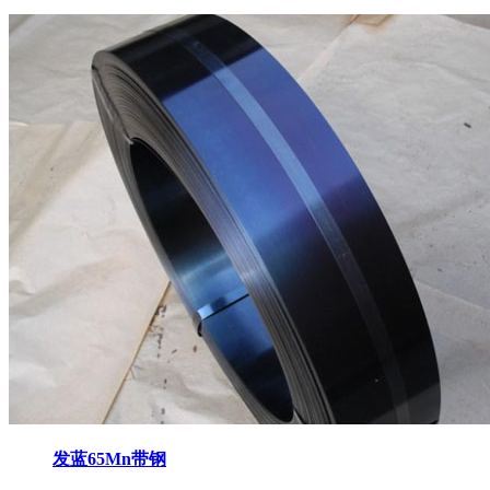
发蓝65Mn带钢