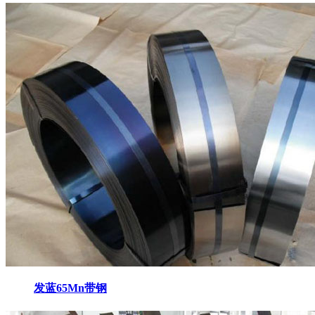
发蓝65Mn带钢