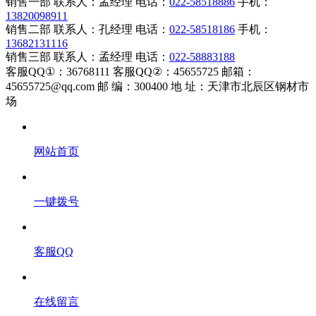
销售一部 联系人：孟经理 电话：
022-58518886
手机：
13820098911
销售二部 联系人：孔经理 电话：
022-58518186
手机：
13682131116
销售三部 联系人：孟经理 电话：
022-58883188
客服QQ①：36768111 客服QQ②：45655725 邮箱：
45655725@qq.com 邮 编：300400 地 址：天津市北辰区钢材市
场
网站首页
一键拨号
客服QQ
在线留言