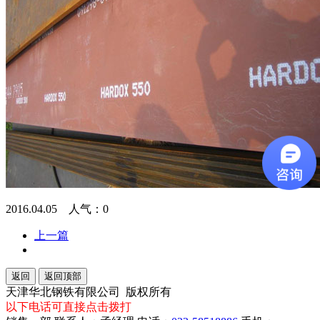
2016.04.05 人气：
0
上一篇
返回
返回顶部
天津华北钢铁有限公司 版权所有
以下电话可直接点击拨打