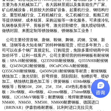
主要为各大机械加工厂、各大园林景观以及集装箱生产厂家、
矿山机械设备，耗损较大的煤矿设备、起重机行业、钢结构行
业、重型机械行业、工程机械行业、化工机械行业、船舶工程
等提供钢材、成本核算、采购运输等一体化服务。可承接冷轧
轧钢卷纵剪开平、剪板折弯、激光切割镂空、抛丸喷砂除锈、
做锈封固、来图定制等锈蚀钢板、锈钢板加工业务！
公司主要经营首钢、唐钢、鞍钢、舞钢、武钢、宝钢、新
钢、涟钢等各大知名钢厂的特种钢板现货，经过多年努力，公
司可以在多个钢厂直接定轧、订购现货，免除多重经销商中间
加价环节，让利一线客户。公司主要经营的特种钢板有耐候钢
板：SPA-H耐候钢板、Q235NHB耐候钢板、Q355NHB耐候钢
板、Q345NQR2耐候钢板、09CuPCrNi-A耐候钢板、
Q355GNH耐候钢板、Q450NQR1耐候钢板等材质；耐候钢板
锈蚀加工：激光切割、折弯焊接、阴刻阳刻、刨槽折弯、喷砂
加工、锈蚀锈红颜色加工等；弹簧钢板：65Mn钢板、60si2mn
钢板等；鞍钢10#、20#、25#、35#、45#热轧卷板等；合金钢
板：20cr钢板、40cr钢板、42crmo钢板、27simn钢板、15CrMo
钢板
、12Cr1MoV钢板
等；耐磨钢板：堆焊耐磨钢板、
NM400、NM450、NM500、NM600耐磨钢板、德国进口
（BRINAR）伊森勃格耐磨板、比利时进口克拉贝克