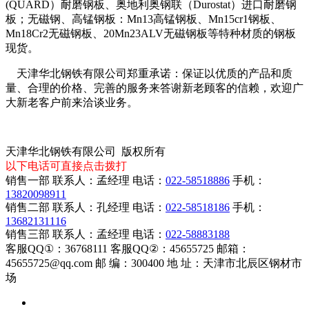
(QUARD）耐磨钢板、奥地利奥钢联（Durostat）进口耐磨钢
板；无磁钢、高锰钢板：Mn13高锰钢板、Mn15cr1钢板、
Mn18Cr2无磁钢板、20Mn23ALV无磁钢板等特种材质的钢板
现货。
天津华北钢铁有限公司郑重承诺：保证以优质的产品和质
量、合理的价格、完善的服务来答谢新老顾客的信赖，欢迎广
大新老客户前来洽谈业务。
天津华北钢铁有限公司 版权所有
以下电话可直接点击拨打
销售一部 联系人：孟经理 电话：
022-58518886
手机：
13820098911
销售二部 联系人：孔经理 电话：
022-58518186
手机：
13682131116
销售三部 联系人：孟经理 电话：
022-58883188
客服QQ①：36768111 客服QQ②：45655725 邮箱：
45655725@qq.com 邮 编：300400 地 址：天津市北辰区钢材市
场