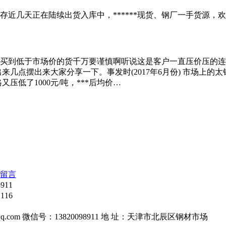
库存近几天正在陆续出货入库中，******现货、钢厂一手货源
了，买到低于市场价的货千万要谨慎啊听说这是客户一直压价压的连
点摆出来大家分享一下。事发时(2017年6月份) 市场上的太钢
又压低了1000元/吨，***后均价…
留言
911
116
5@qq.com 微信号：13820098911 地 址：天津市北辰区钢材市场