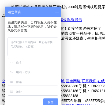
浩顺诚钢铁本月月初在钢厂定轧的2000吨耐候钢板现货
请您留言
2017-11-23
11-23
购买低价钢板需谨慎 --浩顺诚钢铁温馨提示
感谢您的关注，当前客服人员不在
线，请填写一下您的信息，我们会
今日头条，拿201充304，90吨货！直接特警过来逮捕
尽快和您联系。
点点滴滴做起！ 前几天钢材城的轰动案一种品件，梳理出来几
均价都不到12000元/吨，到***后买家还嫌贵，生生把价格
1
2
3
4
5
下一页
1/5
公司简介
产品中心
新闻中心
应用领域
营销网络
联系我们
在线
销售一部 联系人：孟经理 电话：022-58518886 手机：13820098
销售二部 联系人：孔经理 电话：022-58518186 手机：13682131
销售三部 联系人：孟经理 电话：022-58883188
客服QQ①：36768111 客服QQ②：45655725 邮箱：4565572
提交