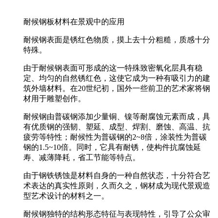
耐候钢板材料在景观中的应用
耐候钢表面是锈红色物质，摸上去十分粗糙，质感十分
特殊。
由于耐候钢表面可形成的这一特殊致密氧化层具有稳
定、均匀的自然锈红色，这使它成为一种有吸引力的建
筑外墙材料。在20世纪初，国外一些前卫的艺术家将钢
材用于雕塑创作。
耐候钢由普碳钢添加少量铜、镍等耐腐蚀元素而成，具
有优质钢的强韧、塑延、成型、焊割、磨蚀、高温、抗
疲劳等特性；耐候性为普碳钢的2~8倍，涂装性为普碳
钢的1.5~10倍。同时，它具有耐锈，使构件抗腐蚀延
寿、减薄降耗，省工节能等特点。
由于钢铁锈蚀是材料自身的一种自然状态，十分符合艺
术表达的真实性原则，久而久之，钢材成为现代景观造
型艺术设计的材料之一。
耐候钢独特的结构形态特征与表现特性，引导了公众审