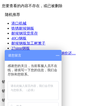
您要查看的内容不存在，或已被删除
随机推荐
港口机械
铁锈耐候钢板
耐候钢现货库存
40Cr钢板
耐候钢板加工树篦子
27simn钢板
预测：全面收涨！耐候锈钢板钢价还…
请您留言
NM360耐磨板
65Mn钢板 鞍钢中板
感谢您的关注，当前客服人员不在
锈钢板案例
线，请填写一下您的信息，我们会
尽快和您联系。
联系我们
销售一部：022-58518886 孟经理
13820098911
销售二部：022-58518186 孔经理
13682131116
销售三部：022-58883188
孟经理